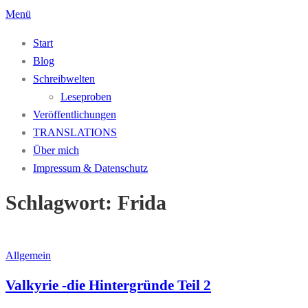
Zum
Menü
Inhalt
Start
springen
Blog
Schreibwelten
Leseproben
Veröffentlichungen
TRANSLATIONS
Über mich
Impressum & Datenschutz
Schlagwort:
Frida
Allgemein
Valkyrie -die Hintergründe Teil 2