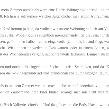
o mein Zimmer aussah als wäre eine Horde Wikinger plündernd und br
 saß. Ich hasste aufräumen- welcher Jugendlicher mag schon Aufräumen
 Kind kommt ja bald, da wollten wir unsere Wohnung endlich auf Vor
liches Jahr. Wobei- gibt es eigentlich irgendjemanden da draußen, für
en, gefühlt, den halben Laden eingekauft. (Und falls jemand fragt, wa
cht. Wir können entweder im Ikea kaufen, oder in einem Laden, wo 
 Rest des Wochenendes verging mit Schrankteile lackieren, Lampen
eilen und noch nicht eingeräumte Sachen aus den Schränken, und das K
ären die Wikingerplündernd und brandschatzend durchgezogen. (zumin
als in meinem Zimmer weitergemacht habe, war ich innerhalb von einer 
wie von Zauberhand ihren Platz finden, solange man nur nicht aufgib
 mein Buch Valkyrie schreiben. Und da geht es um die Endschlacht, w