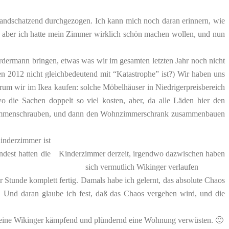
andschatzend durchgezogen. Ich kann mich noch daran erinnern, wie
, aber ich hatte mein Zimmer wirklich schön machen wollen, und nun
dermann bringen, etwas was wir im gesamten letzten Jahr noch nicht
 den 2012 nicht gleichbedeutend mit “Katastrophe” ist?) Wir haben uns
rum wir im Ikea kaufen: solche Möbelhäuser in Niedrigerpreisbereich
die Sachen doppelt so viel kosten, aber, da alle Läden hier den
 zusammenschrauben, und dann den Wohnzimmerschrank zusammenbauen
inderzimmer ist
dest hatten die
Kinderzimmer derzeit, irgendwo dazwischen haben
sich vermutlich Wikinger verlaufen
Stunde komplett fertig. Damals habe ich gelernt, das absolute Chaos
t. Und daran glaube ich fest, daß das Chaos vergehen wird, und die
o meine Wikinger kämpfend und plündernd eine Wohnung verwüsten. 🙂