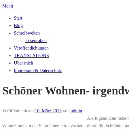
Zum
Menü
Inhalt
Start
springen
Blog
Schreibwelten
Leseproben
Veröffentlichungen
TRANSLATIONS
Über mich
Impressum & Datenschutz
Schöner Wohnen- irgend
Veröffentlicht am
10. März 2013
von
admin
Als Jugendliche habe i
Wohnzimmer, mein Schreibbereich – vorher
drauf, die Schränke im