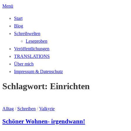
Zum
Menü
Inhalt
Start
springen
Blog
Schreibwelten
Leseproben
Veröffentlichungen
TRANSLATIONS
Über mich
Impressum & Datenschutz
Schlagwort:
Einrichten
Alltag
/
Schreiben
/
Valkyrie
Schöner Wohnen- irgendwann!