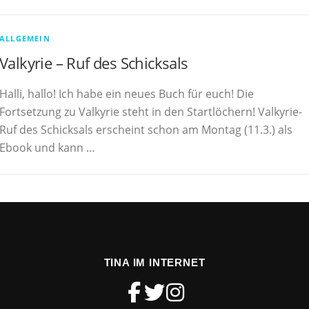
ALLGEMEIN
Valkyrie – Ruf des Schicksals
Halli, hallo! Ich habe ein neues Buch für euch! Die
Fortsetzung zu Valkyrie steht in den Startlöchern! Valkyrie-
Ruf des Schicksals erscheint schon am Montag (11.3.) als
Ebook und kann …
TINA IM INTERNET