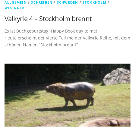
ALLGEMEIN
/
SCHREIBEN
/
SCHWEDEN
/
STOCKHOLM
/
WIKINGER
Valkyrie 4 – Stockholm brennt
Es ist Buchgeburtstag! Happy Book day to me!
Heute erscheint der vierte Teil meiner Valkyrie Reihe, mit dem
schönen Namen “Stockholm brennt”.