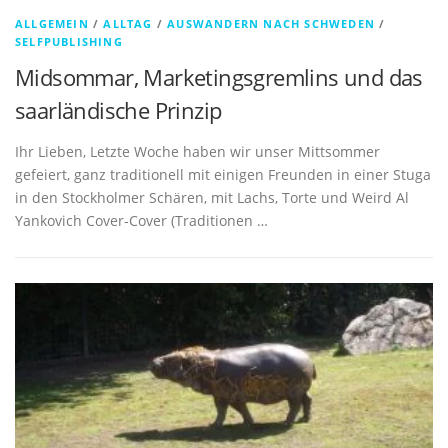
ALLGEMEIN
/
ALLTAG
/
AUSWANDERN NACH SCHWEDEN
/
SELFPUBLISHING
Midsommar, Marketingsgremlins und das
saarländische Prinzip
Ihr Lieben, Letzte Woche haben wir unser Mittsommer
gefeiert, ganz traditionell mit einigen Freunden in einer Stuga
in den Stockholmer Schären, mit Lachs, Torte und Weird Al
Yankovich Cover-Cover (Traditionen …