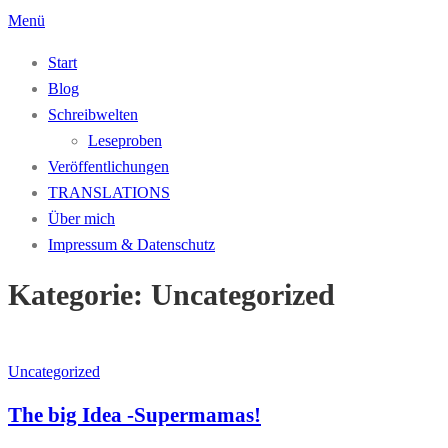
Zum
Menü
Inhalt
Start
springen
Blog
Schreibwelten
Leseproben
Veröffentlichungen
TRANSLATIONS
Über mich
Impressum & Datenschutz
Kategorie:
Uncategorized
Uncategorized
The big Idea -Supermamas!