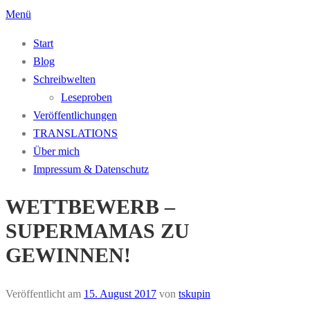
Zum
Menü
Inhalt
Start
springen
Blog
Schreibwelten
Leseproben
Veröffentlichungen
TRANSLATIONS
Über mich
Impressum & Datenschutz
WETTBEWERB –
SUPERMAMAS ZU
GEWINNEN!
Veröffentlicht am
15. August 2017
von
tskupin