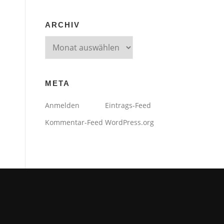
ARCHIV
Archiv
META
Anmelden
Eintrags-Feed
Kommentar-Feed
WordPress.org