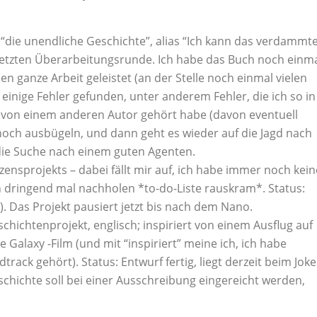
 “die unendliche Geschichte”, alias “Ich kann das verdammt
 letzten Überarbeitungsrunde. Ich habe das Buch noch einm
n ganze Arbeit geleistet (an der Stelle noch einmal vielen
 einige Fehler gefunden, unter anderem Fehler, die ich so in
 von einem anderen Autor gehört habe (davon eventuell
och ausbügeln, und dann geht es wieder auf die Jagd nach
die Suche nach einem guten Agenten.
ensprojekts – dabei fällt mir auf, ich habe immer noch kein
h dringend mal nachholen *to-do-Liste rauskram*. Status:
). Das Projekt pausiert jetzt bis nach dem Nano.
eschichtenprojekt, englisch; inspiriert von einem Ausflug auf
alaxy -Film (und mit “inspiriert” meine ich, ich habe
ck gehört). Status: Entwurf fertig, liegt derzeit beim Joke
eschichte soll bei einer Ausschreibung eingereicht werden,