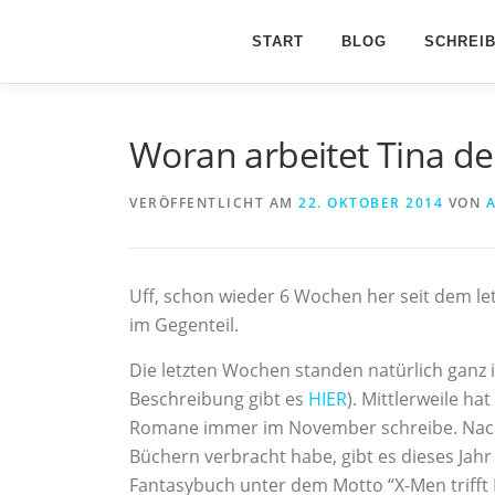
Zum
Inhalt
START
BLOG
SCHREI
springen
Woran arbeitet Tina de
VERÖFFENTLICHT AM
22. OKTOBER 2014
VON
Uff, schon wieder 6 Wochen her seit dem letzt
im Gegenteil.
Die letzten Wochen standen natürlich ganz i
Beschreibung gibt es
HIER
). Mittlerweile ha
Romane immer im November schreibe. Nachde
Büchern verbracht habe, gibt es dieses Jahr
Fantasybuch unter dem Motto “X-Men trifft I