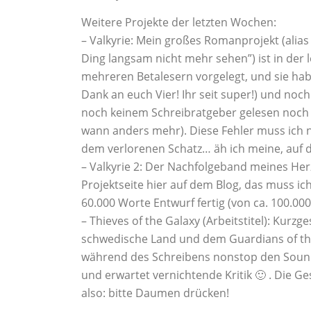
Weitere Projekte der letzten Wochen:
– Valkyrie: Mein großes Romanprojekt (alias
Ding langsam nicht mehr sehen”) ist in der
mehreren Betalesern vorgelegt, und sie habe
Dank an euch Vier! Ihr seit super!) und noch
noch keinem Schreibratgeber gelesen noch
wann anders mehr). Diese Fehler muss ich n
dem verlorenen Schatz… äh ich meine, auf 
– Valkyrie 2: Der Nachfolgeband meines Herz
Projektseite hier auf dem Blog, das muss ic
60.000 Worte Entwurf fertig (von ca. 100.000
– Thieves of the Galaxy (Arbeitstitel): Kurzg
schwedische Land und dem Guardians of the G
während des Schreibens nonstop den Soundtra
und erwartet vernichtende Kritik 🙂 . Die G
also: bitte Daumen drücken!