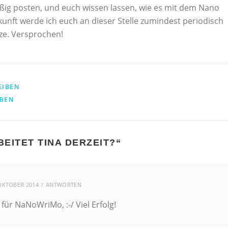
ig posten, und euch wissen lassen, wie es mit dem Nano
kunft werde ich euch an dieser Stelle zumindest periodisch
tze. Versprochen!
EIBEN
IBEN
EITET TINA DERZEIT?
“
 OKTOBER 2014
ANTWORTEN
 für NaNoWriMo, :-/ Viel Erfolg!