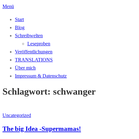
Zum
Menü
Inhalt
Start
springen
Blog
Schreibwelten
Leseproben
Veröffentlichungen
TRANSLATIONS
Über mich
Impressum & Datenschutz
Schlagwort:
schwanger
Uncategorized
The big Idea -Supermamas!