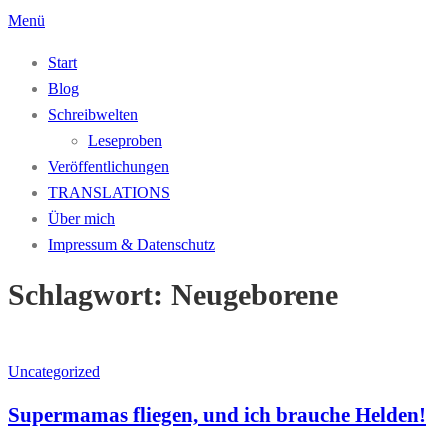
Zum
Menü
Inhalt
Start
springen
Blog
Schreibwelten
Leseproben
Veröffentlichungen
TRANSLATIONS
Über mich
Impressum & Datenschutz
Schlagwort:
Neugeborene
Uncategorized
Supermamas fliegen, und ich brauche Helden!