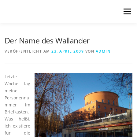
Zum
Inhalt
Menü
springen
START
BLOG
SCHREIBWELTEN
Der Name des Wallander
VERÖFFENTLICHT AM
23. APRIL 2009
VON
ADMIN
VERÖFFENTLICHUNGEN
TRANSLATIONS
Letzte
ÜBER MICH
IMPRESSUM & DATENSCHUTZ
Woche lag
meine
Personennu
mmer im
Briefkasten.
Was heißt,
ich existiere
für die