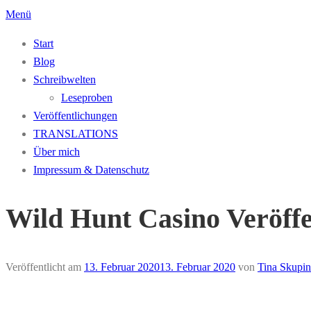
Zum
Menü
Inhalt
Start
springen
Blog
Schreibwelten
Leseproben
Veröffentlichungen
TRANSLATIONS
Über mich
Impressum & Datenschutz
Wild Hunt Casino Veröffe
Veröffentlicht am
13. Februar 2020
13. Februar 2020
von
Tina Skupin