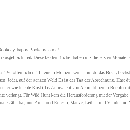
y Bookday, happy Bookday to me!
rausgebracht hat. Diese beiden Bücher haben uns die letzten Monate be
ses “Veröffentlichen”. In einem Moment kennst nur d
u das Buch, höchst
sen. Jeder, auf der ganzen Welt! Es ist der Tag der Abrechnung. Hast du
ja eher wie leichte Kost (das Äquivalent von Actionfilmen in Buchform
hte verlangt. Für Wild Hunt kam die Herausforderung mit der Vorgabe: 
nna erzählt hat, und Anita und Ernesto, Maeve, Letitia, und Vinnie un