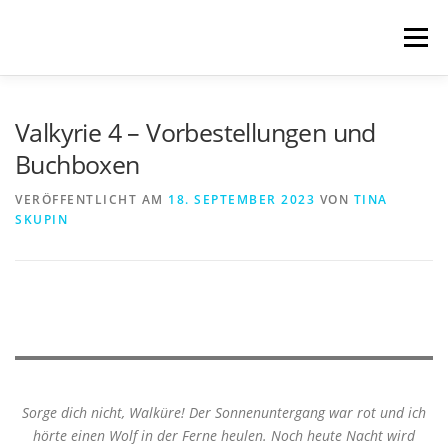
Zum
Inhalt
Menü
springen
START
BLOG
SCHREIBWELTEN
Valkyrie 4 – Vorbestellungen und
Buchboxen
VERÖFFENTLICHUNGEN
TRANSLATIONS
VERÖFFENTLICHT AM
18. SEPTEMBER 2023
VON
TINA
SKUPIN
ÜBER MICH
IMPRESSUM & DATENSCHUTZ
Sorge dich nicht, Walküre! Der Sonnenuntergang war rot und ich
hörte einen Wolf in der Ferne heulen. Noch heute Nacht wird