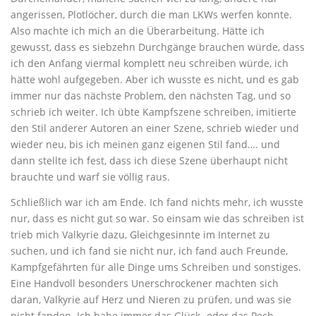
angerissen, Plotlöcher, durch die man LKWs werfen konnte.
Also machte ich mich an die Überarbeitung. Hätte ich
gewusst, dass es siebzehn Durchgänge brauchen würde, dass
ich den Anfang viermal komplett neu schreiben würde, ich
hätte wohl aufgegeben. Aber ich wusste es nicht, und es gab
immer nur das nächste Problem, den nächsten Tag, und so
schrieb ich weiter. Ich übte Kampfszene schreiben, imitierte
den Stil anderer Autoren an einer Szene, schrieb wieder und
wieder neu, bis ich meinen ganz eigenen Stil fand…. und
dann stellte ich fest, dass ich diese Szene überhaupt nicht
brauchte und warf sie völlig raus.
Schließlich war ich am Ende. Ich fand nichts mehr, ich wusste
nur, dass es nicht gut so war. So einsam wie das schreiben ist
trieb mich Valkyrie dazu, Gleichgesinnte im Internet zu
suchen, und ich fand sie nicht nur, ich fand auch Freunde,
Kampfgefährten für alle Dinge ums Schreiben und sonstiges.
Eine Handvoll besonders Unerschrockener machten sich
daran, Valkyrie auf Herz und Nieren zu prüfen, und was sie
nicht fanden. Ich habe immer das Glück- oder das Pech