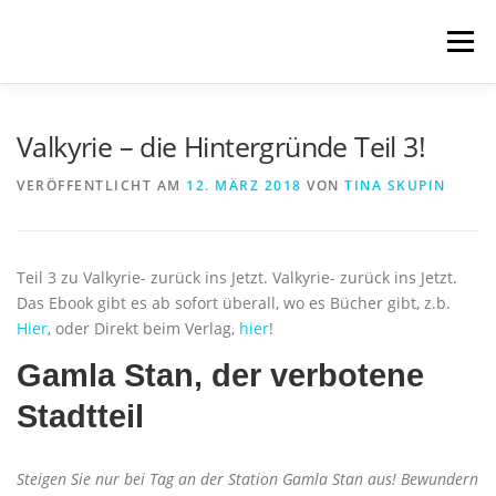
Zum
Inhalt
Menü
springen
START
BLOG
SCHREIBWELTEN
Valkyrie – die Hintergründe Teil 3!
VERÖFFENTLICHT AM
12. MÄRZ 2018
VON
TINA SKUPIN
VERÖFFENTLICHUNGEN
TRANSLATIONS
Teil 3 zu Valkyrie- zurück ins Jetzt. Valkyrie- zurück ins Jetzt.
ÜBER MICH
IMPRESSUM & DATENSCHUTZ
Das Ebook gibt es ab sofort überall, wo es Bücher gibt, z.b.
Hier
, oder Direkt beim Verlag,
hier
!
Gamla Stan, der verbotene
Stadtteil
Steigen Sie nur bei Tag an der Station Gamla Stan aus! Bewundern