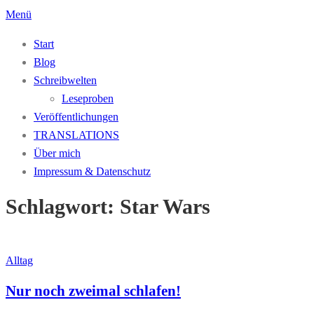
Zum
Menü
Inhalt
Start
springen
Blog
Schreibwelten
Leseproben
Veröffentlichungen
TRANSLATIONS
Über mich
Impressum & Datenschutz
Schlagwort:
Star Wars
Alltag
Nur noch zweimal schlafen!