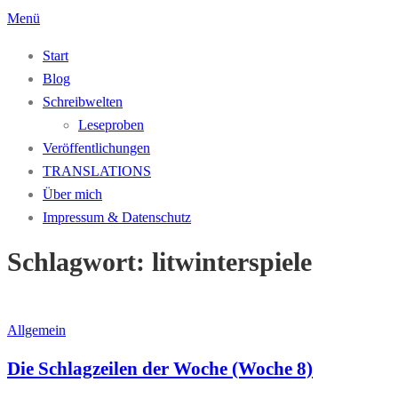
Zum
Menü
Inhalt
Start
springen
Blog
Schreibwelten
Leseproben
Veröffentlichungen
TRANSLATIONS
Über mich
Impressum & Datenschutz
Schlagwort:
litwinterspiele
Allgemein
Die Schlagzeilen der Woche (Woche 8)