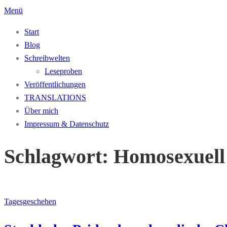
Zum
Menü
Inhalt
Start
springen
Blog
Schreibwelten
Leseproben
Veröffentlichungen
TRANSLATIONS
Über mich
Impressum & Datenschutz
Schlagwort:
Homosexuell
Tagesgeschehen