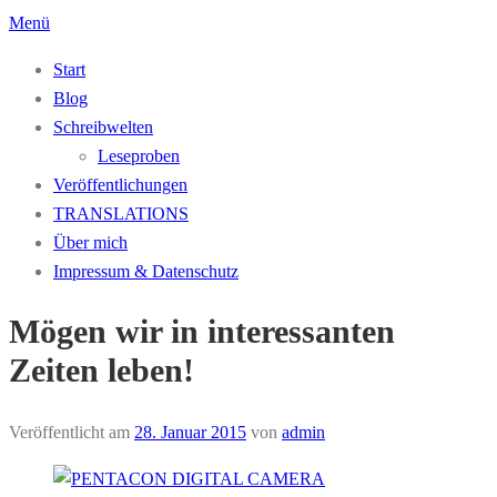
Zum
Menü
Inhalt
Start
springen
Blog
Schreibwelten
Leseproben
Veröffentlichungen
TRANSLATIONS
Über mich
Impressum & Datenschutz
Mögen wir in interessanten
Zeiten leben!
Veröffentlicht am
28. Januar 2015
von
admin