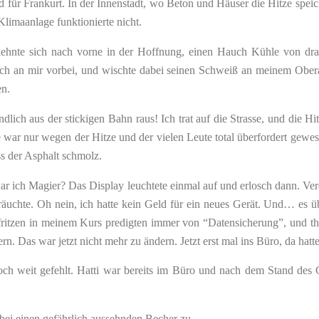
d für Frankurt. In der Innenstadt, wo Beton und Häuser die Hitze spe
Klimaanlage funktionierte nicht.
h lehnte sich nach vorne in der Hoffnung, einen Hauch Kühle von dra
ch an mir vorbei, und wischte dabei seinen Schweiß an meinem Obera
en.
ndlich aus der stickigen Bahn raus! Ich trat auf die Strasse, und die 
 war nur wegen der Hitze und der vielen Leute total überfordert gewe
ss der Asphalt schmolz.
war ich Magier? Das Display leuchtete einmal auf und erlosch dann. Ve
äuchte. Oh nein, ich hatte kein Geld für ein neues Gerät. Und… es ü
itzen in meinem Kurs predigten immer von “Datensicherung”, und theore
n. Das war jetzt nicht mehr zu ändern. Jetzt erst mal ins Büro, da hat
och weit gefehlt. Hatti war bereits im Büro und nach dem Stand des C
abei einen gefährlich aussehnden Becher zu.