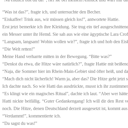
“Was ist das?”, fragte ich, und untersuchte den Becher.
“Eiskaffee! Trink aus, wir müssen gleich los!”, antwortete Hattie.
Erst jetzt bemerkte ich ihre Kleidung. Sie trug ein tief ausgeschnit
ein Messer unter ihr Hemd. Sie sah aus wie eine ägyptische Lara Croft
“Langsam, langsam! Wohin wollen wir?”, fragte ich und hob den Ei
“Die Welt retten!”
Meine Hand verharrte mitten in der Bewegung. “Bitte was?”
“Denkst du etwa, die Hitze wäre natürlich?”, fragte Hattie mit beißen
“Naja, die Sommer hier im Rhein-Main-Gebiet sind öfter heiß, und
“Mach dich nicht lächerlich! Warm ja, aber das? Die Hitze geht jetz
Ich dachte nach. So wie Hatti das ausdrückte, musst ich ihr zustimm
“Es klingt wie ein magisches Ritual”, dachte ich laut. “Aber wer hät
Hatti nickte beifällig. “Guter Gedankengang! Ich will dir den Rest verr
noch. Die Hitze, denen Deutschland derzeit ausgesetzt ist, kommt a
“Verdammt!”, kommentierte ich.
“Da sagst du was!”