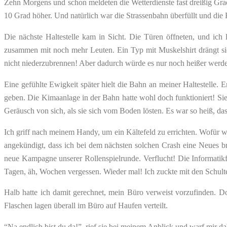
Zehn Morgens und schon meldeten die Wetterdienste fast dreißig Gra
10 Grad höher. Und natürlich war die Strassenbahn überfüllt und die 
Die nächste Haltestelle kam in Sicht. Die Türen öffneten, und ic
zusammen mit noch mehr Leuten. Ein Typ mit Muskelshirt drängt si
nicht niederzubrennen! Aber dadurch würde es nur noch heißer werd
Eine gefühlte Ewigkeit später hielt die Bahn an meiner Haltestelle. E
geben. Die Kimaanlage in der Bahn hatte wohl doch funktioniert! Sie
Geräusch von sich, als sie sich vom Boden lösten. Es war so heiß, da
Ich griff nach meinem Handy, um ein Kältefeld zu errichten. Wofür 
angekündigt, dass ich bei dem nächsten solchen Crash eine Neues br
neue Kampagne unserer Rollenspielrunde. Verflucht! Die Informatikfr
Tagen, äh, Wochen vergessen. Wieder mal! Ich zuckte mit den Schulter
Halb hatte ich damit gerechnet, mein Büro verweist vorzufinden. D
Flaschen lagen überall im Büro auf Haufen verteilt.
“Na endlich bist du da!”, rief sie bei meinem Anblick und warf mir d