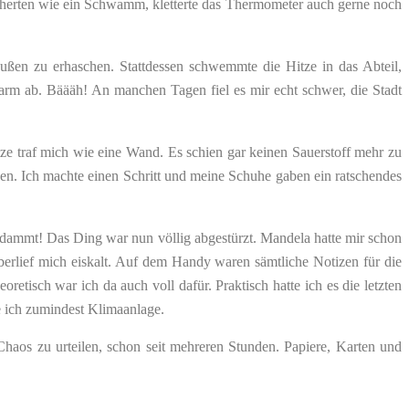
icherten wie ein Schwamm, kletterte das Thermometer auch gerne noch
ußen zu erhaschen. Stattdessen schwemmte die Hitze in das Abteil,
rm ab. Bäääh! An manchen Tagen fiel es mir echt schwer, die Stadt
Hitze traf mich wie eine Wand. Es schien gar keinen Sauerstoff mehr zu
sen. Ich machte einen Schritt und meine Schuhe gaben ein ratschendes
rdammt! Das Ding war nun völlig abgestürzt. Mandela hatte mir schon
berlief mich eiskalt. Auf dem Handy waren sämtliche Notizen für die
tisch war ich da auch voll dafür. Praktisch hatte ich es die letzten
te ich zumindest Klimaanlage.
haos zu urteilen, schon seit mehreren Stunden. Papiere, Karten und