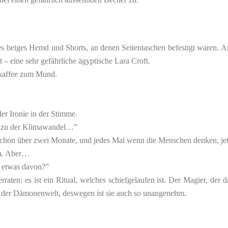
tenes beiges Hemd und Shorts, an denen Seitentaschen befestigt waren. A
 – eine sehr gefährliche ägyptische Lara Croft.
skaffee zum Mund.
der Ironie in der Stimme.
 dazu der Klimawandel…”
t schon über zwei Monate, und jedes Mal wenn die Menschen denken, jet
en. Aber…
te etwas davon?”
aten: es ist ein Ritual, welches schiefgelaufen ist. Der Magier, der das 
us der Dämonenwelt, deswegen ist sie auch so unangenehm.