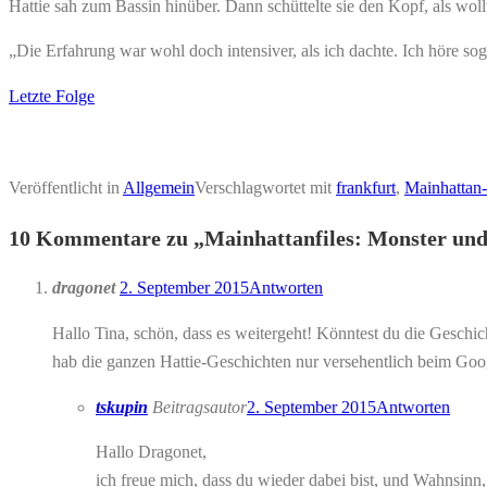
Hattie sah zum Bassin hinüber. Dann schüttelte sie den Kopf, als wollt
„Die Erfahrung war wohl doch intensiver, als ich dachte. Ich höre 
Letzte Folge
Veröffentlicht in
Allgemein
Verschlagwortet mit
frankfurt
,
Mainhattan-
10 Kommentare zu „
Mainhattanfiles: Monster un
dragonet
2. September 2015
Antworten
Hallo Tina, schön, dass es weitergeht! Könntest du die Geschich
hab die ganzen Hattie-Geschichten nur versehentlich beim Google
tskupin
Beitragsautor
2. September 2015
Antworten
Hallo Dragonet,
ich freue mich, dass du wieder dabei bist, und Wahnsinn,