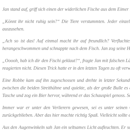
Jan stand auf, griff sich einen der widerlichen Fische aus dem Eimer
„Könnt ihr nicht ruhig sein?“ Die Tiere verstummten. Jeder einze
auszusehen.
„Ach so ist das! Auf einmal macht ihr auf freundlich? Verfluchte
herangeschwommen und schnappte nach dem Fisch. Jan zog seine H
„Ooooh, hab ich dir den Fischi geklaut?“, fragte Jan mit falschen Lä
reagierten nicht. Diesen Trick hatte er in den letzten Tagen zu oft verw
Eine Robbe kam auf ihn zugeschossen und drehte in letzter Sekund
zwischen die beiden Streithähne und quiekte, als der große Bulle es
Tasche und zog ein Bier hervor, während er das Schauspiel genoss. S
Immer war er unter den Verlierern gewesen, sei es unter seinen G
zurückgeblieben. Aber das hier machte richtig Spaß. Vielleicht soll
Aus den Augenwinkeln sah Jan ein seltsames Licht aufleuchten. Er sc