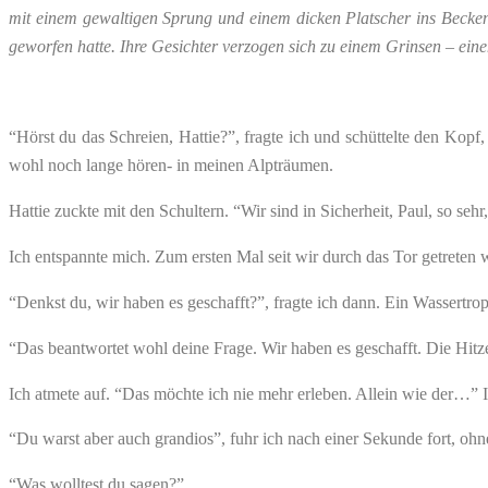
mit einem gewaltigen Sprung und einem dicken Platscher ins Becken
geworfen hatte. Ihre Gesichter verzogen sich zu einem Grinsen – eine
“Hörst du das Schreien, Hattie?”, fragte ich und schüttelte den Ko
wohl noch lange hören- in meinen Alpträumen.
Hattie zuckte mit den Schultern. “Wir sind in Sicherheit, Paul, so sehr
Ich entspannte mich. Zum ersten Mal seit wir durch das Tor getreten w
“Denkst du, wir haben es geschafft?”, fragte ich dann. Ein Wassertro
“Das beantwortet wohl deine Frage. Wir haben es geschafft. Die Hitz
Ich atmete auf. “Das möchte ich nie mehr erleben. Allein wie der…” 
“Du warst aber auch grandios”, fuhr ich nach einer Sekunde fort, 
“Was wolltest du sagen?”