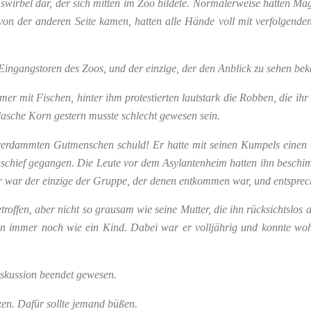
onswirbel dar, der sich mitten im Zoo bildete. Normalerweise hätten M
 von der anderen Seite kamen, hatten alle Hände voll mit verfolgend
n Eingangstoren des Zoos, und der einzige, der den Anblick zu sehen be
r mit Fischen, hinter ihm protestierten lautstark die Robben, die ihr
lasche Korn gestern musste schlecht gewesen sein.
erdammten Gutmenschen schuld! Er hatte mit seinen Kumpels einen tr
 schief gegangen. Die Leute vor dem Asylantenheim hatten ihn beschim
Er war der einzige der Gruppe, der denen entkommen war, und entsprec
ffen, aber nicht so grausam wie seine Mutter, die ihn rücksichtslos a
 ihn immer noch wie ein Kind. Dabei war er volljährig und konnte woh
iskussion beendet gewesen.
zen. Dafür sollte jemand büßen.