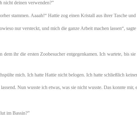
ich nicht deinen verwenden?”
orher stammen. Aaaah!“ Hattie zog einen Kristall aus ihrer Tasche und pr
sowieso nur versteckt, und mich die ganze Arbeit machen lassen“, sagte 
n dem ihr die ersten Zoobesucher entgegenkamen. Ich wartete, bis sie 
pülte mich. Ich hatte Hattie nicht belogen. Ich hatte schließlich keine
assend. Nun wusste ich etwas, was sie nicht wusste. Das konnte mir, eg
Blut im Bassin?”