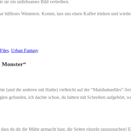
e sie ein unliebsames Bild vertreiben.
sogar hilfloses Wimmern. Komm, lass uns einen Kaffee trinken und wie
Files
,
Urban Fantasy
d Monster
“
te (und die anderen mit Hattie) vielleicht auf der “Mainhattanfiles”-Se
n gefunden, ich dachte schon, du hättest mit Schreiben aufgehört, weil
 dass du dir die Mühe gemacht hast, die Seiten einzeln rauszusuchen! Ei