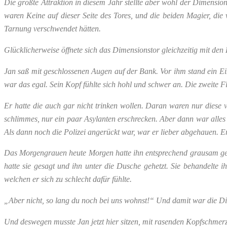
Die größte Attraktion in diesem Jahr stellte aber wohl der Dimensi
waren Keine auf dieser Seite des Tores, und die beiden Magier, die
Tarnung verschwendet hätten.
Glücklicherweise öffnete sich das Dimensionstor gleichzeitig mit de
Jan saß mit geschlossenen Augen auf der Bank. Vor ihm stand ein Eime
war das egal. Sein Kopf fühlte sich hohl und schwer an. Die zweite F
Er hatte die auch gar nicht trinken wollen.
Daran waren nur diese v
schlimmes, nur ein paar Asylanten erschrecken. Aber dann war alles
Als dann noch die Polizei angerückt war, war er lieber abgehauen. 
Das Morgengrauen heute Morgen hatte ihn entsprechend grausam getro
hatte sie gesagt und ihn unter die Dusche gehetzt. Sie behandelte
welchen er sich zu schlecht dafür fühlte.
„Aber nicht, so lang du noch bei uns wohnst!“ Und damit war die D
Und deswegen musste Jan jetzt hier sitzen, mit rasenden Kopfschmer