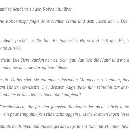
 und schlenderte zu den Robben hinüber.
lne Robbenkopf folgte Jans rechter Hand und dem Fisch darin. Die 
s Bettlerpack!“, keifte Jan.
Er hob seine Hand und ließ den Fisch
and zurück.
cheln. Die Tiere wurden nervös. Sehr gut! Jan hob die Hand und tat, a
endet, als dass sie darauf hereinfielen.
e ab. Dabei stieß sie mit einem dösenden Männchen zusammen, das s
 am Hintern erwischte. Im nächsten Augenblick fuhr seine Mutter dazwi
o mochte er die Tiere, schnell und kämpfend!
eschwistern, die für den jüngsten Idiotenbruder nichts übrig hatte
te er ein paar Pinguinküken rüberschmuggeln und die Robben jagen lass
haute nach oben und blickte geradewegs in ein Loch im Himmel. Seine 