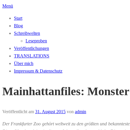
Zum
Menü
Inhalt
Start
springen
Blog
Schreibwelten
Leseproben
Veröffentlichungen
TRANSLATIONS
Über mich
Impressum & Datenschutz
Mainhattanfiles: Monste
Veröffentlicht am
31. August 2015
von
admin
Der Frankfurter Zoo gehört weltweit zu den größten und bekanntest