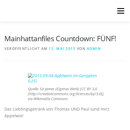
Zum
Inhalt
Menü
springen
START
BLOG
SCHREIBWELTEN
Mainhattanfiles Countdown: FÜNF!
VERÖFFENTLICHT AM
12. MAI 2015
VON
ADMIN
VERÖFFENTLICHUNGEN
TRANSLATIONS
ÜBER MICH
IMPRESSUM & DATENSCHUTZ
Quelle: Sir James (Eigenes Werk) [CC BY 3.0
(http://creativecommons.org/licenses/by/3.0)],
via Wikimedia Commons
Das Lieblingsgetränk von Thomas UND Paul (und mir):
Äppelwoi!