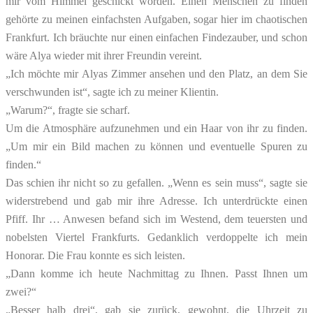
mir vom Himmel geschickt worden. Einen Menschen zu finden
gehörte zu meinen einfachsten Aufgaben, sogar hier im chaotischen
Frankfurt. Ich bräuchte nur einen einfachen Findezauber, und schon
wäre Alya wieder mit ihrer Freundin vereint.
„Ich möchte mir Alyas Zimmer ansehen und den Platz, an dem Sie
verschwunden ist“, sagte ich zu meiner Klientin.
„Warum?“, fragte sie scharf.
Um die Atmosphäre aufzunehmen und ein Haar von ihr zu finden.
„Um mir ein Bild machen zu können und eventuelle Spuren zu
finden.“
Das schien ihr nicht so zu gefallen. „Wenn es sein muss“, sagte sie
widerstrebend und gab mir ihre Adresse. Ich unterdrückte einen
Pfiff. Ihr … Anwesen befand sich im Westend, dem teuersten und
nobelsten Viertel Frankfurts. Gedanklich verdoppelte ich mein
Honorar. Die Frau konnte es sich leisten.
„Dann komme ich heute Nachmittag zu Ihnen. Passt Ihnen um
zwei?“
„Besser halb drei“, gab sie zurück, gewohnt, die Uhrzeit zu