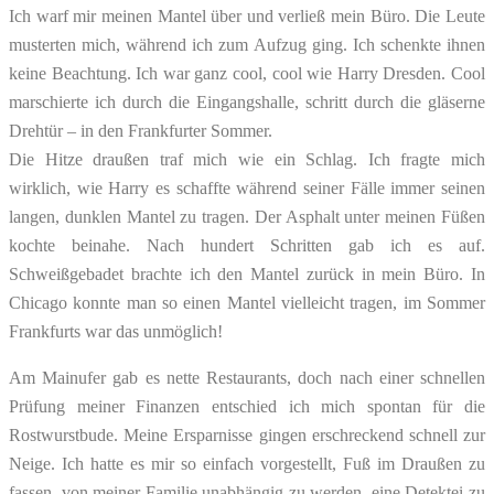
Ich warf mir meinen Mantel über und verließ mein Büro. Die Leute
musterten mich, während ich zum Aufzug ging. Ich schenkte ihnen
keine Beachtung. Ich war ganz cool, cool wie Harry Dresden. Cool
marschierte ich durch die Eingangshalle, schritt durch die gläserne
Drehtür – in den Frankfurter Sommer.
Die Hitze draußen traf mich wie ein Schlag. Ich fragte mich
wirklich, wie Harry es schaffte während seiner Fälle immer seinen
langen, dunklen Mantel zu tragen. Der Asphalt unter meinen Füßen
kochte beinahe. Nach hundert Schritten gab ich es auf.
Schweißgebadet brachte ich den Mantel zurück in mein Büro. In
Chicago konnte man so einen Mantel vielleicht tragen, im Sommer
Frankfurts war das unmöglich!
Am Mainufer gab es nette Restaurants, doch nach einer schnellen
Prüfung meiner Finanzen entschied ich mich spontan für die
Rostwurstbude. Meine Ersparnisse gingen erschreckend schnell zur
Neige. Ich hatte es mir so einfach vorgestellt, Fuß im Draußen zu
fassen, von meiner Familie unabhängig zu werden, eine Detektei zu