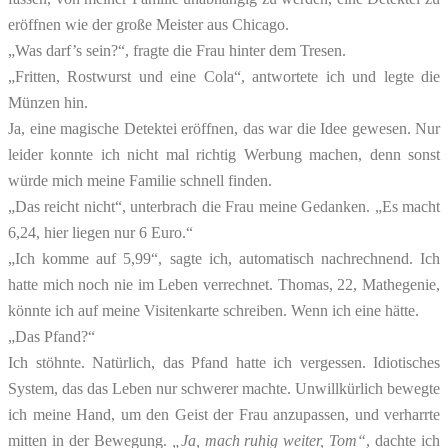
eröffnen wie der große Meister aus Chicago.
„Was darf’s sein?“, fragte die Frau hinter dem Tresen.
„Fritten, Rostwurst und eine Cola“, antwortete ich und legte die
Münzen hin.
Ja, eine magische Detektei eröffnen, das war die Idee gewesen. Nur
leider konnte ich nicht mal richtig Werbung machen, denn sonst
würde mich meine Familie schnell finden.
„Das reicht nicht“, unterbrach die Frau meine Gedanken. „Es macht
6,24, hier liegen nur 6 Euro.“
„Ich komme auf 5,99“, sagte ich, automatisch nachrechnend. Ich
hatte mich noch nie im Leben verrechnet. Thomas, 22, Mathegenie,
könnte ich auf meine Visitenkarte schreiben. Wenn ich eine hätte.
„Das Pfand?“
Ich stöhnte. Natürlich, das Pfand hatte ich vergessen. Idiotisches
System, das das Leben nur schwerer machte. Unwillkürlich bewegte
ich meine Hand, um den Geist der Frau anzupassen, und verharrte
mitten in der Bewegung.
„
J
a, mach ruhig weiter, Tom“
, dachte ich