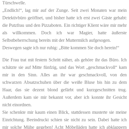
Türschwelle.
„Endlich!“, lag mir auf der Zunge. Seit zwei Monaten war mein
Detektivbüro geöffnet, und bisher hatte ich erst zwei Gäste gehabt:
die Putzfrau und den Pizzaboten. Ein richtiger Klient wäre mir mehr
als willkommen. Doch ich war Magier, hatte äußerste
Selbstbeherrschung bereits mit der Muttermilch aufgesogen.
Deswegen sagte ich nur ruhig: „Bitte kommen Sie doch herein!“
Die Frau trat mit festem Schritt näher, als gehöre ihr das Büro. Ich
schätzte sie auf Mitte fünfzig, und das Wort „geschmackvoll“ kam
mir in den Sinn. Alles an ihr war geschmackvoll, von den
schwarzen Absatzschuhen über die weiße Bluse bis hin zu dem
Haar, das sie dezent blond gefärbt und kurzgeschnitten trug.
Außerdem kam sie mir bekannt vor, aber ich konnte ihr Gesicht
nicht einordnen.
Sie schenkte mir kaum einen Blick, stattdessen musterte sie meine
Einrichtung. Beeindruckt schien sie nicht zu sein. Dabei hatte ich
mir solche Mühe gegeben! Acht Möbelläden hatte ich abklappern