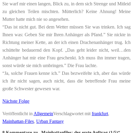
Sie warf mir einen langen, Blick zu, in dem sich Strenge und Mitleid
zu gleichen Teilen mischten. Mütterlich? Keine Ahnung! Meine
Mutter hatte mich nie so angesehen.
“Das ist nicht gut. Bei dem Wetter müssen Sie was trinken. Ich sag
Ihnen was: Geben Sie mir Ihren Anhänger als Pfand.” Sie nickte in
Richtung meiner Kette, an der ich einen Drachenanhänger trug. Ich
schüttelte bedauernd den Kopf. „Das geht leider nicht, weil…den
Anhänger hat mir eine Frau geschenkt. Ich muss ihn immer tragen,
sonst würde sie mich umbringen.” Die Frau lachte.
“Ja, solche Frauen kenne ich.” Das bezweifelte ich, aber das würde
ich ihr nicht sagen, auch nicht, dass die betreffende Frau meine
große Schwester gewesen war.
Nächste Folge
Veröffentlicht in
Allgemein
Verschlagwortet mit
frankfurt
,
Mainhattan-Files
,
Urban Fantasy
8 Kommentare zu „
Mainhattanfiles: der erste Auftrag (1/5)
“