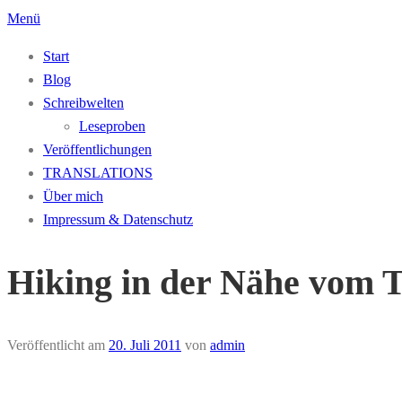
Zum
Menü
Inhalt
Start
springen
Blog
Schreibwelten
Leseproben
Veröffentlichungen
TRANSLATIONS
Über mich
Impressum & Datenschutz
Hiking in der Nähe vom T
Veröffentlicht am
20. Juli 2011
von
admin