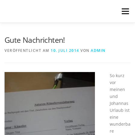
Zum
Inhalt
Menü
springen
START
BLOG
SCHREIBWELTEN
Gute Nachrichten!
VERÖFFENTLICHT AM
10. JULI 2014
VON
ADMIN
VERÖFFENTLICHUNGEN
TRANSLATIONS
So kurz
ÜBER MICH
IMPRESSUM & DATENSCHUTZ
vor
meinen
und
Johannas
Urlaub ist
eine
wunderba
re