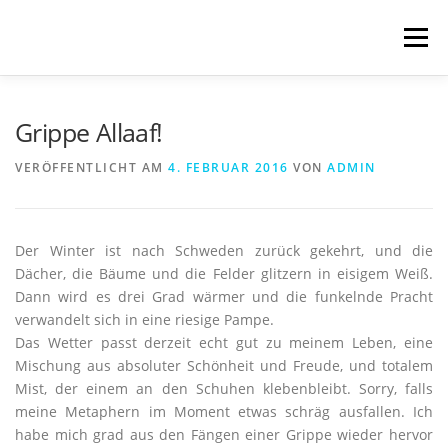
Zum
Inhalt
Menü
springen
START
BLOG
SCHREIBWELTEN
Grippe Allaaf!
VERÖFFENTLICHT AM
4. FEBRUAR 2016
VON
ADMIN
VERÖFFENTLICHUNGEN
TRANSLATIONS
Der Winter ist nach Schweden zurück gekehrt, und die
ÜBER MICH
IMPRESSUM & DATENSCHUTZ
Dächer, die Bäume und die Felder glitzern in eisigem Weiß.
Dann wird es drei Grad wärmer und die funkelnde Pracht
verwandelt sich in eine riesige Pampe.
Das Wetter passt derzeit echt gut zu meinem Leben, eine
Mischung aus absoluter Schönheit und Freude, und totalem
Mist, der einem an den Schuhen klebenbleibt.
Sorry, falls
meine Metaphern im Moment etwas schräg ausfallen. Ich
habe mich grad aus den Fängen einer Grippe wieder hervor