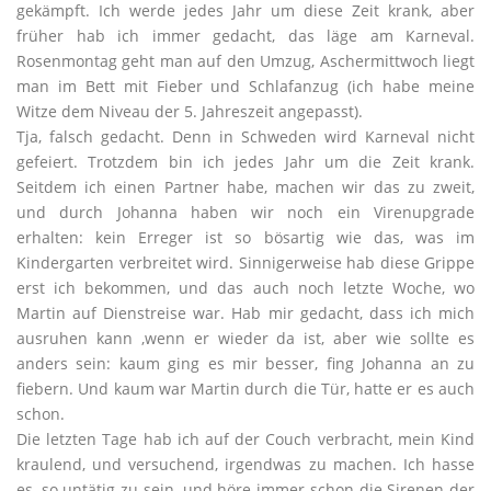
gekämpft. Ich werde jedes Jahr um diese Zeit krank, aber
früher hab ich immer gedacht, das läge am Karneval.
Rosenmontag geht man auf den Umzug, Aschermittwoch liegt
man im Bett mit Fieber und Schlafanzug (ich habe meine
Witze dem Niveau der 5. Jahreszeit angepasst).
Tja, falsch gedacht. Denn in Schweden wird Karneval nicht
gefeiert. Trotzdem bin ich jedes Jahr um die Zeit krank.
Seitdem ich einen Partner habe, machen wir das zu zweit,
und durch Johanna haben wir noch ein Virenupgrade
erhalten: kein Erreger ist so bösartig wie das, was im
Kindergarten verbreitet wird. Sinnigerweise hab diese Grippe
erst ich bekommen, und das auch noch letzte Woche, wo
Martin auf Dienstreise war. Hab mir gedacht, dass ich mich
ausruhen kann ,wenn er wieder da ist, aber wie sollte es
anders sein: kaum ging es mir besser, fing Johanna an zu
fiebern. Und kaum war Martin durch die Tür, hatte er es auch
schon.
Die letzten Tage hab ich auf der Couch verbracht, mein Kind
kraulend, und versuchend, irgendwas zu machen. Ich hasse
es, so untätig zu sein, und höre immer schon die Sirenen der