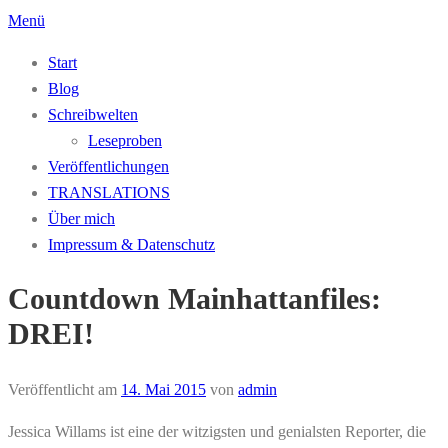
Zum
Menü
Inhalt
Start
springen
Blog
Schreibwelten
Leseproben
Veröffentlichungen
TRANSLATIONS
Über mich
Impressum & Datenschutz
Countdown Mainhattanfiles:
DREI!
Veröffentlicht am
14. Mai 2015
von
admin
Jessica Willams ist eine der witzigsten und genialsten Reporter, die