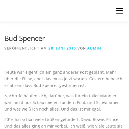
Zum
Inhalt
Menü
springen
START
BLOG
SCHREIBWELTEN
Bud Spencer
VERÖFFENTLICHT AM
28. JUNI 2016
VON
ADMIN
VERÖFFENTLICHUNGEN
TRANSLATIONS
Heute war eigentlich ein ganz anderer Post geplant. Mehr
ÜBER MICH
IMPRESSUM & DATENSCHUTZ
über die Elche, aber das muss jetzt warten. Gestern habe ich
erfahren, dass Bud Spencer gestorben ist.
Nachrufe häufen sich, darüber, was für ein toller Mann er
war, nicht nur Schauspieler, sondern Pilot, und Schwimmer
und was weiß ich noch alles. Und das ist mir egal.
2016 hat schon viele Größen gefordert, David Bowie, Prince.
Und das alles ging an mir vorbei. Ich weiß, wie viele Leute sie