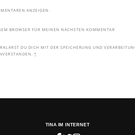
MMENTAREN ANZEIGEN.
IESEM BROWSER FÜR MEINEN NÄCHSTEN KOMMENTAR
ERKLÄRST DU DICH MIT DER SPEICHERUNG UND VERARBEITUN
INVERSTANDEN.
*
TINA IM INTERNET