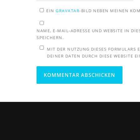
EIN
GRAVATAR
-BILD NEBEN MEINEN KO
NAME, E-MAIL-ADRESSE UND WEBSITE IN D
SPEICHERN.
MIT DER NUTZUNG DIESES FORMULARS 
DEINER DATEN DURCH DIESE WEBSITE E