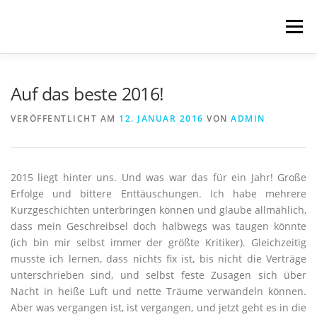
Zum
Inhalt
Menü
springen
START
BLOG
SCHREIBWELTEN
Auf das beste 2016!
VERÖFFENTLICHT AM
12. JANUAR 2016
VON
ADMIN
VERÖFFENTLICHUNGEN
TRANSLATIONS
2015 liegt hinter uns. Und was war das für ein Jahr! Große
ÜBER MICH
IMPRESSUM & DATENSCHUTZ
Erfolge und bittere Enttäuschungen. Ich habe mehrere
Kurzgeschichten unterbringen können und glaube allmählich,
dass mein Geschreibsel doch halbwegs was taugen könnte
(ich bin mir selbst immer der größte Kritiker). Gleichzeitig
musste ich lernen, dass nichts fix ist, bis nicht die Verträge
unterschrieben sind, und selbst feste Zusagen sich über
Nacht in heiße Luft und nette Träume verwandeln können.
Aber was vergangen ist, ist vergangen, und jetzt geht es in die