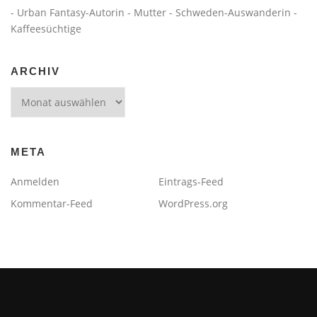
- Urban Fantasy-Autorin - Mutter - Schweden-Auswanderin -
Kaffeesüchtige
ARCHIV
Archiv
META
Anmelden
Eintrags-Feed
Kommentar-Feed
WordPress.org