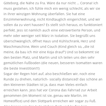
Göteborg, die Nähe zu Fra. Wäre da nur nicht … Corona! ich
muss gestehen, ich fühle mich ein wenig schlecht, als wir sie
in ihrer winzigen Wohnung überfallen. Sie hat eine
Einzimmerwohnung, nicht Kindtauglich eingerichtet, und wir
sollen da zu viert hausen? Es stellt sich heraus, es funktioniert
perfekt. Jess ist nämlich auch eine extrovertierte Person, und
mehr oder weniger seit März in Isolation. Sie begrüßt uns
überschwänglich, öffnet Haus und Kühlschrank, Herz und
Waschmaschine, Wein und Couch (Kind gleich so, „die ist
meine, da bau ich mir eine Koja drauf“) Und so bekommt sie
den besten Platz, und Martin und ich teilen uns den sehr
gemütlichen Fußboden (die neuen, besseren Isomatten waren
die beste Investition!!!)
Sogar der Regen hört auf, also beschließen wir, noch eine
Runde zu drehen, natürlich- socially distanced! das schöne an
den kleineren Städten ist ja, dass man Vieles einfach
erreichen kann. Jess hat vor Corona das Fahrrad zur Arbeit
genommen (Im Moment ist sie, genau wie Martin, im
Homeoffice) und den Slottpark erreichen wir sogar zu Fuß.