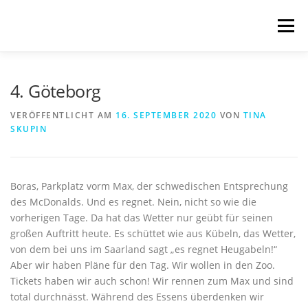
Zum
Inhalt
Menü
springen
START
BLOG
SCHREIBWELTEN
4. Göteborg
VERÖFFENTLICHT AM
16. SEPTEMBER 2020
VON
TINA
SKUPIN
VERÖFFENTLICHUNGEN
TRANSLATIONS
ÜBER MICH
IMPRESSUM & DATENSCHUTZ
Boras, Parkplatz vorm Max, der schwedischen Entsprechung
des McDonalds. Und es regnet. Nein, nicht so wie die
vorherigen Tage. Da hat das Wetter nur geübt für seinen
großen Auftritt heute. Es schüttet wie aus Kübeln, das Wetter,
von dem bei uns im Saarland sagt „es regnet Heugabeln!“
Aber wir haben Pläne für den Tag. Wir wollen in den Zoo.
Tickets haben wir auch schon! Wir rennen zum Max und sind
total durchnässt. Während des Essens überdenken wir