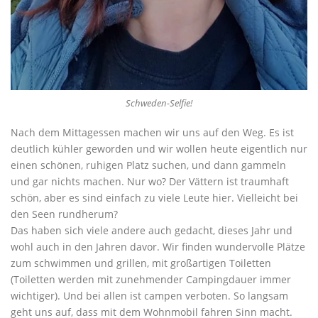
Schweden-Selfie!
Nach dem Mittagessen machen wir uns auf den Weg. Es ist
deutlich kühler geworden und wir wollen heute eigentlich nur
einen schönen, ruhigen Platz suchen, und dann gammeln
und gar nichts machen. Nur wo? Der Vättern ist traumhaft
schön, aber es sind einfach zu viele Leute hier. Vielleicht bei
den Seen rundherum?
Das haben sich viele andere auch gedacht, dieses Jahr und
wohl auch in den Jahren davor. Wir finden wundervolle Plätze
zum schwimmen und grillen, mit großartigen Toiletten
(Toiletten werden mit zunehmender Campingdauer immer
wichtiger). Und bei allen ist campen verboten. So langsam
geht uns auf, dass mit dem Wohnmobil fahren Sinn macht.