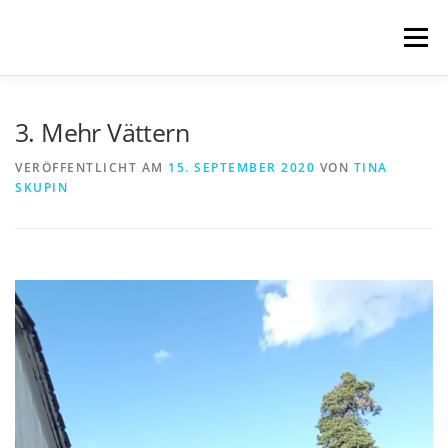
Zum
Inhalt
Menü
springen
START
BLOG
SCHREIBWELTEN
3. Mehr Vättern
VERÖFFENTLICHT AM
15. SEPTEMBER 2020
VON
TINA
SKUPIN
VERÖFFENTLICHUNGEN
TRANSLATIONS
ÜBER MICH
IMPRESSUM & DATENSCHUTZ