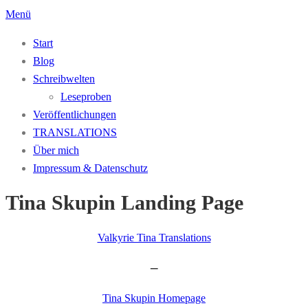
Zum
Menü
Inhalt
Start
springen
Blog
Schreibwelten
Leseproben
Veröffentlichungen
TRANSLATIONS
Über mich
Impressum & Datenschutz
Tina Skupin Landing Page
Valkyrie Tina Translations
–
Tina Skupin Homepage