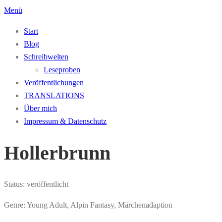
Zum
Menü
Inhalt
Start
springen
Blog
Schreibwelten
Leseproben
Veröffentlichungen
TRANSLATIONS
Über mich
Impressum & Datenschutz
Hollerbrunn
Status: veröffentlicht
Genre: Young Adult, Alpin Fantasy, Märchenadaption