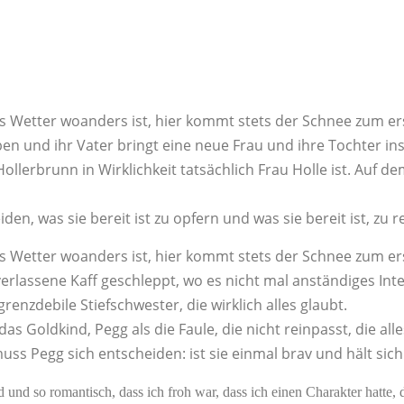
 das Wetter woanders ist, hier kommt stets der Schnee zum e
orben und ihr Vater bringt eine neue Frau und ihre Tochter 
Hollerbrunn in Wirklichkeit tatsächlich Frau Holle ist. Auf 
en, was sie bereit ist zu opfern und was sie bereit ist, zu r
 das Wetter woanders ist, hier kommt stets der Schnee zum e
ttverlassene Kaff geschleppt, wo es nicht mal anständiges Int
enzdebile Stiefschwester, die wirklich alles glaubt.
as Goldkind, Pegg als die Faule, die nicht reinpasst, die alle
uss Pegg sich entscheiden: ist sie einmal brav und hält sich
 und so romantisch, dass ich froh war, dass ich einen Charakter hatte, 