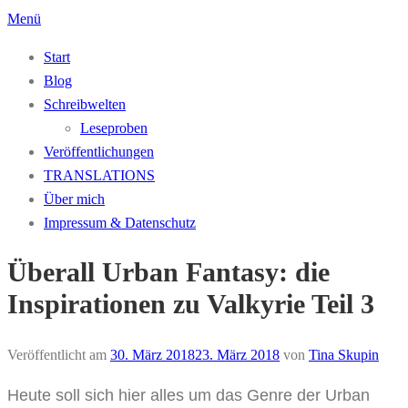
Zum
Menü
Inhalt
Start
springen
Blog
Schreibwelten
Leseproben
Veröffentlichungen
TRANSLATIONS
Über mich
Impressum & Datenschutz
Überall Urban Fantasy: die
Inspirationen zu Valkyrie Teil 3
Veröffentlicht am
30. März 2018
23. März 2018
von
Tina Skupin
Heute soll sich hier alles um das Genre der Urban