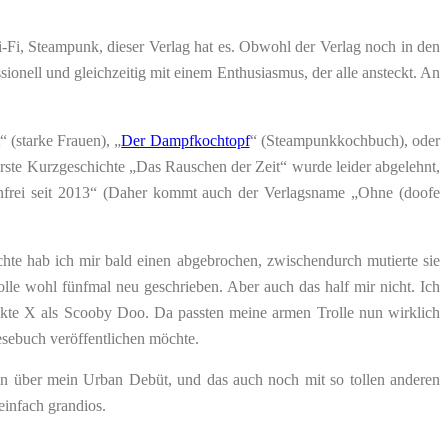
Sci-Fi, Steampunk, dieser Verlag hat es. Obwohl der Verlag noch in den
sionell und gleichzeitig mit einem Enthusiasmus, der alle ansteckt. An
 (starke Frauen), „
Der Dampfkochtopf
“ (Steampunkkochbuch), oder
rste Kurzgeschichte „Das Rauschen der Zeit“ wurde leider abgelehnt,
lfenfrei seit 2013“ (Daher kommt auch der Verlagsname „Ohne (doofe
hte hab ich mir bald einen abgebrochen, zwischendurch mutierte sie
lle wohl fünfmal neu geschrieben. Aber auch das half mir nicht. Ich
Akte X als Scooby Doo. Da passten meine armen Trolle nun wirklich
Lesebuch veröffentlichen möchte.
 sein über mein Urban Debüt, und das auch noch mit so tollen anderen
einfach grandios.