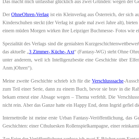
Das macht mich unfassbar glücklich aus zwei Gründen: wegen der Ges
Der
OhneOhren-Verlag
ist ein Kleinverlag aus Österreich, der sich 
Kinderschuhen steckt (der Verlag ist grade mal zwei Jahre alt), biete
einem müden Morgen wirken ihre Leipziger Buchmesse- Fotos wie ein
Spezialität des Verlags sind die genialsten Kurzgeschichtenwettbew
das aktuelle „
3 Zimmer- Küche- Axt
“ (Fantasy-WG) steht Ohne Ohren
unter anderem, weil ich Intelligenzbestie eine Geschichte über El
Anm.)Ohren“).
Meine zweite Geschichte schrieb ich für die
Verschlusssache
-Aussch
zum Teil einer Serie, dann zu einem Buch, bevor sie brav in die Ra
bekam erneut eine Absage wegen – Thema verfehlt. Die Verschlusss
nicht rein. Aber das Ganze hatte ein Happy End, denn Ingrid gefiel di
Internettrolle ist meine erste Urban Fantasy-Veröffentlichung, das 
Geschichten: einer Cthuluesken Rollenspielkampagne, einer reinkarni
Zur Feier der Veröffentlichung verlose ich zwei E-Bücher vom Fantas