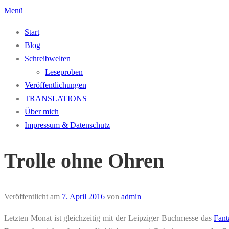
Zum
Menü
Inhalt
Start
springen
Blog
Schreibwelten
Leseproben
Veröffentlichungen
TRANSLATIONS
Über mich
Impressum & Datenschutz
Trolle ohne Ohren
Veröffentlicht am
7. April 2016
von
admin
Letzten Monat ist gleichzeitig mit der Leipziger Buchmesse das
Fant