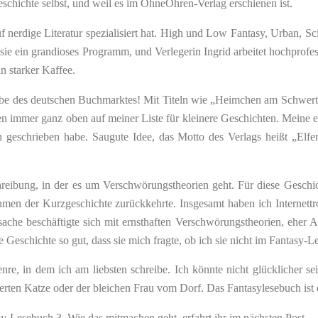
chichte selbst, und weil es im OhneOhren-Verlag erschienen ist.
auf nerdige Literatur spezialisiert hat. High und Low Fantasy, Urban, 
n sie ein grandioses Programm, und Verlegerin Ingrid arbeitet hochprofes
 starker Kaffee.
erbe des deutschen Buchmarktes! Mit Titeln wie „Heimchen am Schwert“
 immer ganz oben auf meiner Liste für kleinere Geschichten. Meine e
fen geschrieben habe. Saugute Idee, das Motto des Verlags heißt „E
reibung, in der es um Verschwörungstheorien geht. Für diese Geschic
hmen der Kurzgeschichte zurückkehrte. Insgesamt haben ich Internettro
ache beschäftigte sich mit ernsthaften Verschwörungstheorien, eher 
e Geschichte so gut, dass sie mich fragte, ob ich sie nicht im Fantasy-
Genre, in dem ich am liebsten schreibe. Ich könnte nicht glücklicher
erten Katze oder der bleichen Frau vom Dorf. Das Fantasylesebuch ist 
y-Lesebuch 3. Wie das mitmachen geht, erfahrt ihr im nächsten Post.