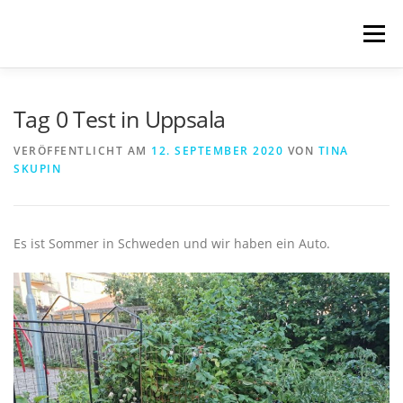
Zum
Inhalt
Menü
springen
START
BLOG
SCHREIBWELTEN
Tag 0 Test in Uppsala
VERÖFFENTLICHT AM
12. SEPTEMBER 2020
VON
TINA
SKUPIN
VERÖFFENTLICHUNGEN
TRANSLATIONS
ÜBER MICH
IMPRESSUM & DATENSCHUTZ
Es ist Sommer in Schweden und wir haben ein Auto.