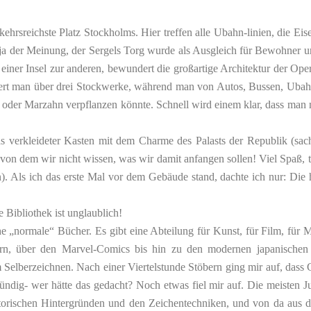
ehrsreichste Platz Stockholms. Hier treffen alle Ubahn-linien, die E
bin ja der Meinung, der Sergels Torg wurde als Ausgleich für Bewohner
n einer Insel zur anderen, bewundert die großartige Architektur der Op
pert man über drei Stockwerke, während man von Autos, Bussen, Ubahne
oder Marzahn verpflanzen könnte. Schnell wird einem klar, dass man no
Glas verkleideter Kasten mit dem Charme des Palasts der Republik (
 von dem wir nicht wissen, was wir damit anfangen sollen! Viel Spaß, t
). Als ich das erste Mal vor dem Gebäude stand, dachte ich nur: Die 
 Bibliothek ist unglaublich!
liche „normale“ Bücher. Es gibt eine Abteilung für Kunst, für Film, für
rn, über den Marvel-Comics bis hin zu den modernen japanischen
lberzeichnen. Nach einer Viertelstunde Stöbern ging mir auf, dass C
ündig- wer hätte das gedacht? Noch etwas fiel mir auf. Die meisten J
rischen Hintergründen und den Zeichentechniken, und von da aus dif