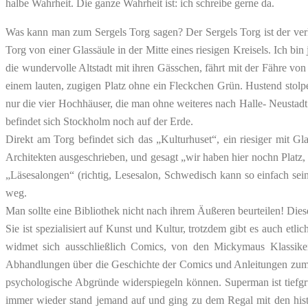
halbe Wahrheit. Die ganze Wahrheit ist: ich schreibe gerne da.
Was kann man zum Sergels Torg sagen? Der Sergels Torg ist der verk
Torg von einer Glassäule in der Mitte eines riesigen Kreisels. Ich 
die wundervolle Altstadt mit ihren Gässchen, fährt mit der Fähre vo
einem lauten, zugigen Platz ohne ein Fleckchen Grün. Hustend stol
nur die vier Hochhäuser, die man ohne weiteres nach Halle- Neustadt 
befindet sich Stockholm noch auf der Erde.
Direkt am Torg befindet sich das „Kulturhuset“, ein riesiger mit 
Architekten ausgeschrieben, und gesagt „wir haben hier nochn Platz,
„Läsesalongen“ (richtig, Lesesalon, Schwedisch kann so einfach sein
weg.
Man sollte eine Bibliothek nicht nach ihrem Äußeren beurteilen! Diese
Sie ist spezialisiert auf Kunst und Kultur, trotzdem gibt es auch et
widmet sich ausschließlich Comics, von den Mickymaus Klassike
Abhandlungen über die Geschichte der Comics und Anleitungen zum Se
psychologische Abgründe widerspiegeln können. Superman ist tiefgr
immer wieder stand jemand auf und ging zu dem Regal mit den histo