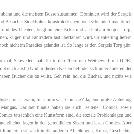
isenbahn und die meisten Busse zusammen. Dominiert wird der Sergels
 und Besucher Stockholms konstruiert: eben noch schlendert man durch
er und des Theaters, biegt um eine Ecke, und… steht am Sergels Torg,
n, Zügen und Fahrrädern fast überfahren wird. Orientierung liefern
ch nicht im Paradies gelandet ist. So lange es den Sergels Torg gibt,
sacht mal, Schweden, habt ihr in den 70ern nen Wettbewerb mit DDR-
obt euch aus!”) Und in diesem Kasten befindet sich unter anderen der
haben Bücher die du willst. Geh rein, hol die Bücher, und nichts wie
 Musik, für Literatur, für Comics…. Comics?? Ja, eine große Abteilung
 Mangas. Darüber hinaus haben sie auch „seltene“ Comics, sowie
omics tatsächlich eine Kunstform sind, die soziale Problemlagen und
ugendlichen lagen in den gemütlichen Sitzen und lasen Comics. Aber
fundierten sie auch in die anderen Abteilungen, Kunst, Geschichte,