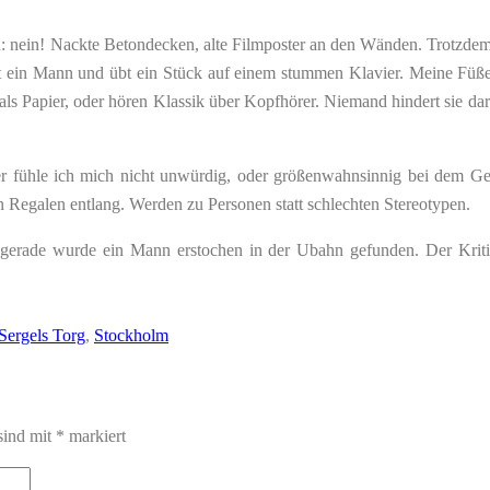
 nein! Nackte Betondecken, alte Filmposter an den Wänden. Trotzdem is
tzt ein Mann und übt ein Stück auf einem stummen Klavier. Meine Füß
als Papier, oder hören Klassik über Kopfhörer. Niemand hindert sie daran
r hier fühle ich mich nicht unwürdig, oder größenwahnsinnig bei dem
egalen entlang. Werden zu Personen statt schlechten Stereotypen.
nd gerade wurde ein Mann erstochen in der Ubahn gefunden. Der Krit
Sergels Torg
,
Stockholm
sind mit
*
markiert