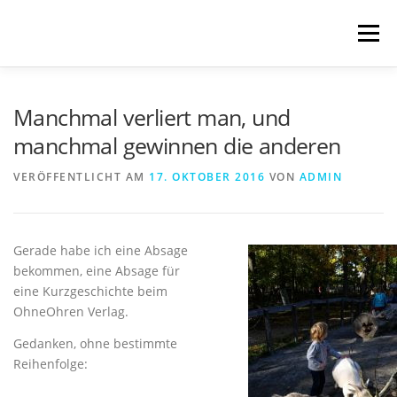
Zum
Inhalt
Menü
springen
START
BLOG
SCHREIBWELTEN
Manchmal verliert man, und
manchmal gewinnen die anderen
VERÖFFENTLICHUNGEN
TRANSLATIONS
VERÖFFENTLICHT AM
17. OKTOBER 2016
VON
ADMIN
ÜBER MICH
IMPRESSUM & DATENSCHUTZ
Gerade habe ich eine Absage
bekommen, eine Absage für
eine Kurzgeschichte beim
OhneOhren Verlag.
Gedanken, ohne bestimmte
Reihenfolge: