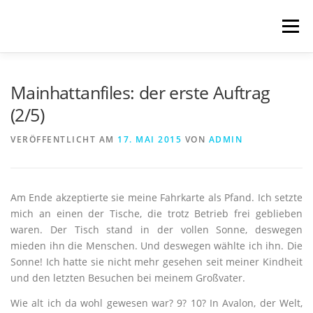
Zum
Inhalt
Menü
springen
START
BLOG
SCHREIBWELTEN
Mainhattanfiles: der erste Auftrag
(2/5)
VERÖFFENTLICHUNGEN
TRANSLATIONS
VERÖFFENTLICHT AM
17. MAI 2015
VON
ADMIN
ÜBER MICH
IMPRESSUM & DATENSCHUTZ
Am Ende akzeptierte sie meine Fahrkarte als Pfand. Ich setzte
mich an einen der Tische, die trotz Betrieb frei geblieben
waren. Der Tisch stand in der vollen Sonne, deswegen
mieden ihn die Menschen. Und deswegen wählte ich ihn. Die
Sonne! Ich hatte sie nicht mehr gesehen seit meiner Kindheit
und den letzten Besuchen bei meinem Großvater.
Wie alt ich da wohl gewesen war? 9? 10? In Avalon, der Welt,