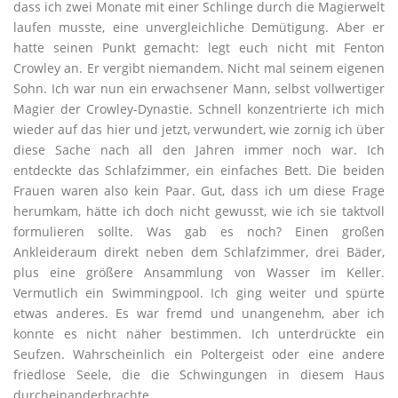
dass ich zwei Monate mit einer Schlinge durch die Magierwelt
laufen musste, eine unvergleichliche Demütigung. Aber er
hatte seinen Punkt gemacht: legt euch nicht mit Fenton
Crowley an. Er vergibt niemandem. Nicht mal seinem eigenen
Sohn. Ich war nun ein erwachsener Mann, selbst vollwertiger
Magier der Crowley-Dynastie. Schnell konzentrierte ich mich
wieder auf das hier und jetzt, verwundert, wie zornig ich über
diese Sache nach all den Jahren immer noch war. Ich
entdeckte das Schlafzimmer, ein einfaches Bett. Die beiden
Frauen waren also kein Paar. Gut, dass ich um diese Frage
herumkam, hätte ich doch nicht gewusst, wie ich sie taktvoll
formulieren sollte. Was gab es noch? Einen großen
Ankleideraum direkt neben dem Schlafzimmer, drei Bäder,
plus eine größere Ansammlung von Wasser im Keller.
Vermutlich ein Swimmingpool. Ich ging weiter und spürte
etwas anderes. Es war fremd und unangenehm, aber ich
konnte es nicht näher bestimmen. Ich unterdrückte ein
Seufzen. Wahrscheinlich ein Poltergeist oder eine andere
friedlose Seele, die die Schwingungen in diesem Haus
durcheinanderbrachte.