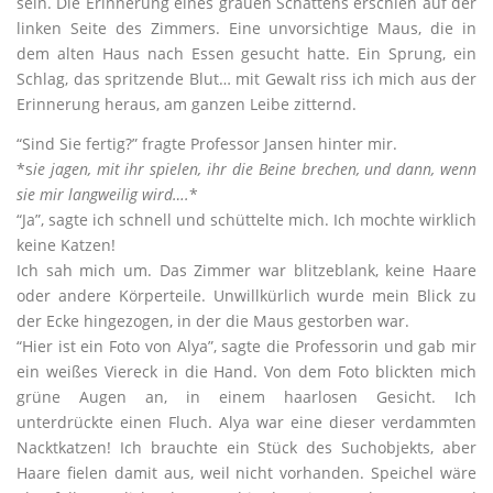
sein. Die Erinnerung eines grauen Schattens erschien auf der
linken Seite des Zimmers. Eine unvorsichtige Maus, die in
dem alten Haus nach Essen gesucht hatte. Ein Sprung, ein
Schlag, das spritzende Blut… mit Gewalt riss ich mich aus der
Erinnerung heraus, am ganzen Leibe zitternd.
“Sind Sie fertig?” fragte Professor Jansen hinter mir.
*s
ie jagen, mit ihr spielen, ihr die Beine brechen, und dann, wenn
sie mir langweilig wird….
*
“Ja”, sagte ich schnell und schüttelte mich. Ich mochte wirklich
keine Katzen!
Ich sah mich um. Das Zimmer war blitzeblank, keine Haare
oder andere Körperteile. Unwillkürlich wurde mein Blick zu
der Ecke hingezogen, in der die Maus gestorben war.
“Hier ist ein Foto von Alya”, sagte die Professorin und gab mir
ein weißes Viereck in die Hand. Von dem Foto blickten mich
grüne Augen an, in einem haarlosen Gesicht. Ich
unterdrückte einen Fluch. Alya war eine dieser verdammten
Nacktkatzen! Ich brauchte ein Stück des Suchobjekts, aber
Haare fielen damit aus, weil nicht vorhanden. Speichel wäre