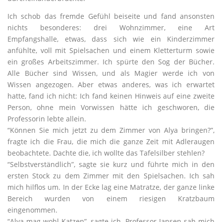
Ich schob das fremde Gefühl beiseite und fand ansonsten
nichts besonderes: drei Wohnzimmer, eine Art
Empfangshalle, etwas, dass sich wie ein Kinderzimmer
anfühlte, voll mit Spielsachen und einem Kletterturm sowie
ein großes Arbeitszimmer. Ich spürte den Sog der Bücher.
Alle Bücher sind Wissen, und als Magier werde ich von
Wissen angezogen. Aber etwas anderes, was ich erwartet
hatte, fand ich nicht: Ich fand keinen Hinweis auf eine zweite
Person, ohne mein Vorwissen hätte ich geschworen, die
Professorin lebte allein.
“Können Sie mich jetzt zu dem Zimmer von Alya bringen?”,
fragte ich die Frau, die mich die ganze Zeit mit Adleraugen
beobachtete. Dachte die, ich wollte das Tafelsilber stehlen?
“Selbstverständlich”, sagte sie kurz und führte mich in den
ersten Stock zu dem Zimmer mit den Spielsachen. Ich sah
mich hilflos um. In der Ecke lag eine Matratze, der ganze linke
Bereich wurden von einem riesigen Kratzbaum
eingenommen.
“Alya mag wohl Katzen”, sagte ich. Professor Jansen sah mich