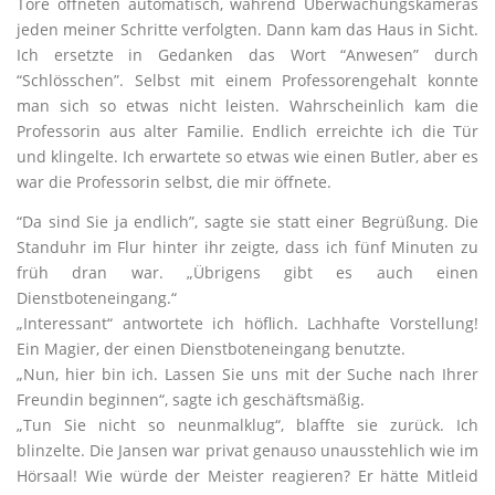
Tore öffneten automatisch, während Überwachungskameras
jeden meiner Schritte verfolgten. Dann kam das Haus in Sicht.
Ich ersetzte in Gedanken das Wort “Anwesen” durch
“Schlösschen”. Selbst mit einem Professorengehalt konnte
man sich so etwas nicht leisten. Wahrscheinlich kam die
Professorin aus alter Familie. Endlich erreichte ich die Tür
und klingelte. Ich erwartete so etwas wie einen Butler, aber es
war die Professorin selbst, die mir öffnete.
“Da sind Sie ja endlich”, sagte sie statt einer Begrüßung. Die
Standuhr im Flur hinter ihr zeigte, dass ich fünf Minuten zu
früh dran war. „Übrigens gibt es auch einen
Dienstboteneingang.“
„Interessant“ antwortete ich höflich. Lachhafte Vorstellung!
Ein Magier, der einen Dienstboteneingang benutzte.
„Nun, hier bin ich. Lassen Sie uns mit der Suche nach Ihrer
Freundin beginnen“, sagte ich geschäftsmäßig.
„Tun Sie nicht so neunmalklug“, blaffte sie zurück. Ich
blinzelte. Die Jansen war privat genauso unausstehlich wie im
Hörsaal! Wie würde der Meister reagieren? Er hätte Mitleid