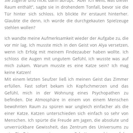
Sie zögerte und nickt dann abrupt. “Aber ich weiß, was dieser
Raum enthält”, sagte sie in drohendem Tonfall, bevor sie die
Tür hinter sich schloss. Ich blickte ihr erstaunt hinterher.
Glaubte die denn, ich würde die durchgekauten Spielzeuge
stehlen wollen?
Ich wandte meine Aufmerksamkeit wieder der Aufgabe zu, die
vor mir lag. Ich musste mich in den Geist von Alya versetzen,
wenn ich Erfolg mit meinem Findezauber haben wollte. Ich
schloss die Augen mit ungutem Gefühl, ich wusste was auf
mich zukam. Warum musste es eine Katze sein? Ich mag
keine Katzen!
Mit einem letzten Seufzer ließ ich meinen Geist das Zimmer
erfüllen. Fast sofort bekam ich Kopfschmerzen und das
Gefühl, mich in der Wohnung eines Psychopathen zu
befinden. Die Atmosphäre in einem von einem Menschen
bewohnten Raum zu spüren war ungleich einfacher als die
einer Katze. Katzen unterschieden sich einfach so sehr von
Menschen. Ich spürte die Freude am Jagen, die absolute und
unverrückbare Gewissheit, das Zentrum des Universums zu