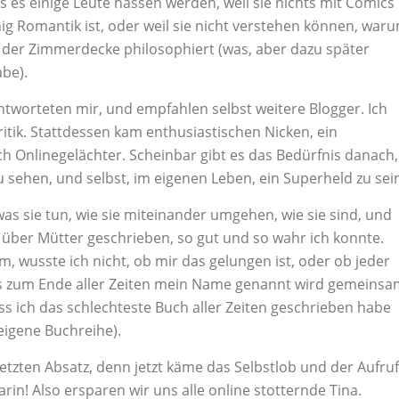
ass es einige Leute hassen werden, weil sie nichts mit Comics
ig Romantik ist, oder weil sie nicht verstehen können, war
n der Zimmerdecke philosophiert (was, aber dazu später
abe).
ntworteten mir, und empfahlen selbst weitere Blogger. Ich
itik. Stattdessen kam enthusiastischen Nicken, ein
ch Onlinegelächter. Scheinbar gibt es das Bedürfnis danach,
zu sehen, und selbst, im eigenen Leben, ein Superheld zu sei
as sie tun, wie sie miteinander umgehen, wie sie sind, und
 über Mütter geschrieben, so gut und so wahr ich konnte.
 wusste ich nicht, ob mir das gelungen ist, oder ob jeder
s zum Ende aller Zeiten mein Name genannt wird gemeinsa
ss ich das schlechteste Buch aller Zeiten geschrieben habe
eigene Buchreihe).
 letzten Absatz, denn jetzt käme das Selbstlob und der Aufruf
arin! Also ersparen wir uns alle online stotternde Tina.