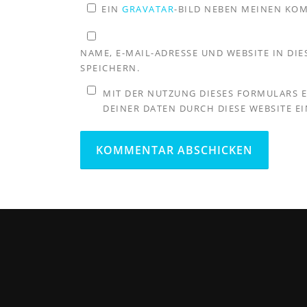
EIN
GRAVATAR
-BILD NEBEN MEINEN KO
NAME, E-MAIL-ADRESSE UND WEBSITE IN D
SPEICHERN.
MIT DER NUTZUNG DIESES FORMULARS 
DEINER DATEN DURCH DIESE WEBSITE E