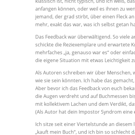
klassisch ist, nicht typisch, und ich weiß, d
anfangen können, oder weil es ihnen zu wen
jemand, der grad stirbt, über einen Fleck a
mehr, exakt das war, was ich selbst getan h
Das Feedback war überwältigend. So viele a
schickte die Reziexemplare und erwartete Kr
mehrfaches „ja, genauso war es“ oder einfa
die eigene Situation mit etwas Leichtigkeit 
Als Autoren schreiben wir über Menschen, w
wie sie sein könnten. Ich habe das gemacht,
Aber bevor ich das Feedback von euch bekam,
die Augen verdreht und auf Buchmessen bi
mit kollektivem Lachen und dem Verdikt, da
(Als Autor hat dein Impostor Syndrom eine 
Ich sitze seit einer Viertelstunde an diesem
„kauft mein Buch“, und ich bin so schlecht d